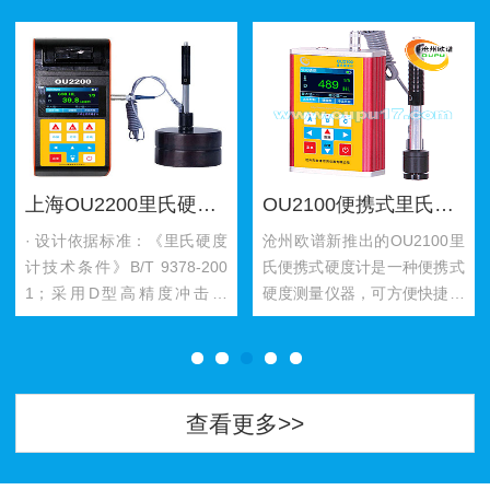
上海OU2200里氏硬度计
OU2100便携式里氏硬度计
· 设计依据标准：《里氏硬度
沧州欧谱新推出的OU2100里
计技术条件》B/T 9378-200
氏便携式硬度计是一种便携式
1；采用D型高精度冲击装
硬度测量仪器，可方便快捷地
置，可以对多种金属材料进行
对对多种金属材料进行测量，
检测。· 一台主机可配备7种不
并且可以在不同硬度制式间自
同冲击装…
由转换…
查看更多>>