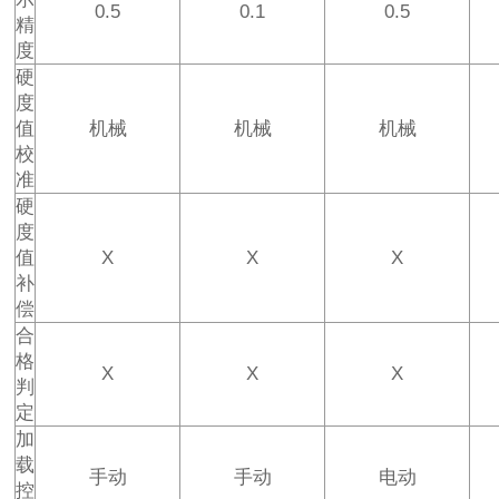
0.5
0.1
0.5
精
度
硬
度
值
机械
机械
机械
校
准
硬
度
值
X
X
X
补
偿
合
格
X
X
X
判
定
加
载
手动
手动
电动
控