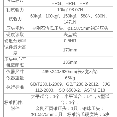
洛氏标尺
HRG、HRH、HRK
初试验力
10kgf 98.07N
60kgf、100kgf、150kgf、588N、980N、
试验力
1471N
压头规格
金刚石洛氏压头、φ1.5875mm钢球压头
硬度读取
表盘式
硬度分辨率
0.5HR
试件最大高
170mm
度
压头中心至
135mm
机壁距离
仪器尺寸
465×240×630mm(长×宽×高)
仪器重量
65Kg
GB/T230.1-2009、GB/T230.2-2012、JJG
执行标准
112-2003、ISO 6508-2、ASTM E18
大平试台：1个，小平试台：1个，V型试
标准配件、
台：1个；
附件
金刚石圆锥压头：1只，钢球压头：
Φ1.5875mm1 只、标准洛氏硬度块：5块