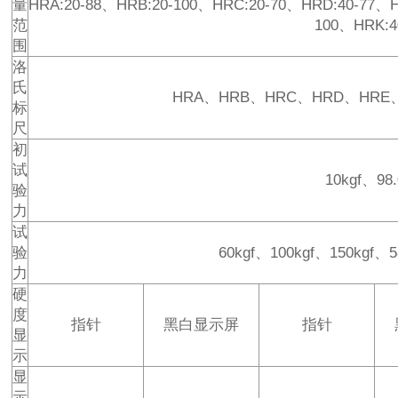
量
HRA:20-88、HRB:20-100、HRC:20-70、HRD:40-77、H
范
100、HRK:4
围
洛
氏
HRA、HRB、HRC、HRD、HRE
标
尺
初
试
10kgf、98
验
力
试
验
60kgf、100kgf、150kgf、
力
硬
度
指针
黑白显示屏
指针
显
示
显
示