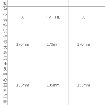
制
单
位
X
HV、HB
X
转
换
试
件
最
170mm
170mm
170mm
大
高
度
压
头
中
心
至
135mm
135mm
135mm
机
壁
距