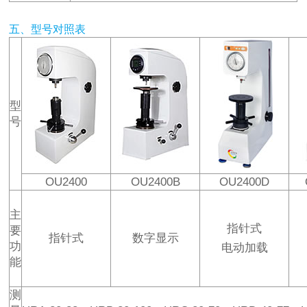
五、型号对照表
型
号
OU2400
OU2400B
OU2400D
主
指针式
要
指针式
数字显示
功
电动加载
能
测