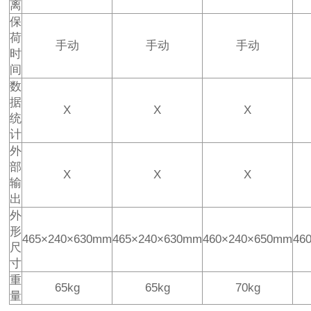
离
保
荷
手动
手动
手动
时
间
数
据
X
X
X
统
计
外
部
X
X
X
输
出
外
形
465×240×630mm
465×240×630mm
460×240×650mm
46
尺
寸
重
65kg
65kg
70kg
量