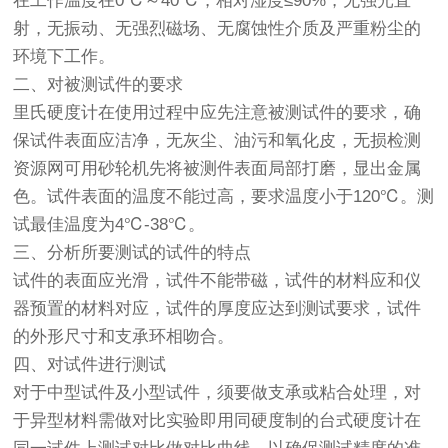
在工作温度在0℃～40℃，相对湿度≤90%，无强光直
射，无振动、无强烈磁场、无腐蚀性介质及严重粉尘的
环境下工作。
二、对被测试件的要求
里氏
硬度计
在使用过程中应先注意被测试件的要求，确
保试件表面应洁净，无灰尘、油污和氧化皮，无损检测
资源网可用砂轮机先将被测件表面局部打磨，显出金属
色。试件表面的温度不能过高，要求温度小于120℃。测
试最佳温度为4℃-38℃。
三、分析所要测试的试件的特点
试件的表面应光滑，试件不能带磁，试件的材料应和仪
器预置的材料对应，试件的厚度应达到测试要求，试件
的外形尺寸和支承环相吻合。
四、对试件进行测试
对于中型试件及小型试件，须要做支承或粘合处理，对
于异型材料需做对比实验即用同硬度制的台式硬度计在