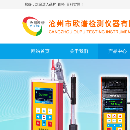
您好，欢迎进入品牌_价格_百科官网！
网站首页
关于我们
产品中心