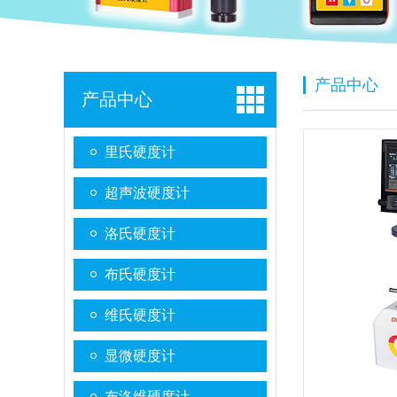
产品中心
产品中心
里氏硬度计
超声波硬度计
洛氏硬度计
布氏硬度计
维氏硬度计
显微硬度计
布洛维硬度计