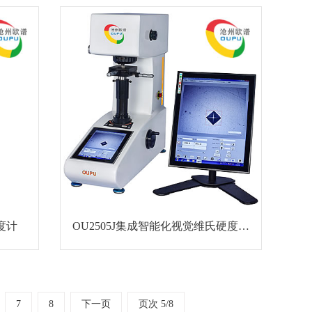
度计
OU2505J集成智能化视觉维氏硬度…
7
8
下一页
页次 5/8