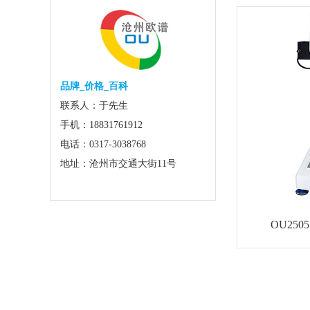
品牌_价格_百科
联系人：于先生
手机：18831761912
电话：0317-3038768
地址：沧州市交通大街11号
OU25