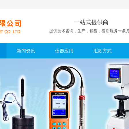
一站式提供商
提供技术咨询，生产，销售，售后服务一条
新闻资讯
仪器应用
汇款方式