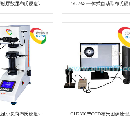
0型触屏数显布氏硬度计
OU2340一体式自动型布氏硬
0数显小负荷布氏硬度计
OU2390型CCD布氏图像处