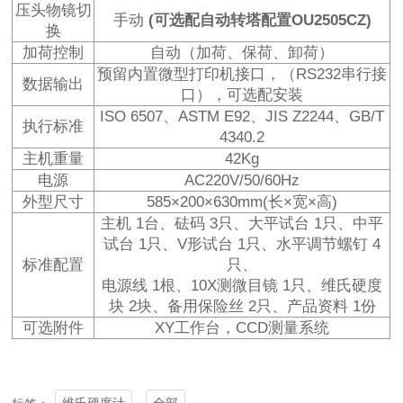
压头物镜切
手动
(可选配自动转塔配置OU2505CZ)
换
加荷控制
自动（加荷、保荷、卸荷）
预留内置微型打印机接口，（RS232串行接
数据输出
口），可选配安装
ISO 6507、ASTM E92、JIS Z2244、GB/T
执行标准
4340.2
主机重量
42Kg
电源
AC220V/50/60Hz
外型尺寸
585×200×630mm(长×宽×高)
主机 1台、砝码 3只、大平试台 1只、中平
试台 1只、V形试台 1只、水平调节螺钉 4
标准配置
只、
电源线 1根、10X测微目镜 1只、维氏硬度
块 2块、备用保险丝 2只、产品资料 1份
可选附件
XY工作台，CCD测量系统