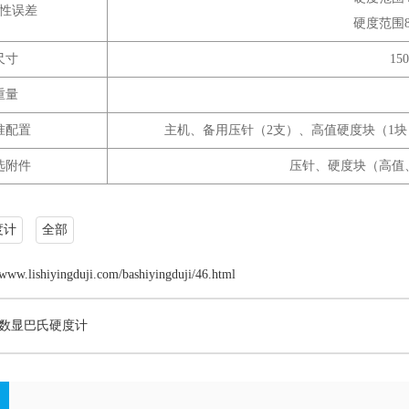
性误差
硬度范围84
尺寸
15
重量
准配置
主机、备用压针（2支）、高值硬度块（1
选附件
压针、硬度块（高值
度计
全部
/www.lishiyingduji.com/bashiyingduji/46.html
00数显巴氏硬度计