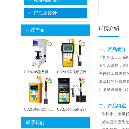
巴氏硬度计
详情介绍
推荐产品
一、产品简介
巴柯尔(Barc
下压入试样，以
OU2400S型数显洛氏硬度计
OU2000里氏硬度计
等较软金属硬度的
试塑料的压痕硬度
计测量玻璃钢（
二、产品特点
OU2100便携式里氏硬度计
OU2200里氏硬度计
· 体积小，重
· 灵敏度高巴氏
联系我们