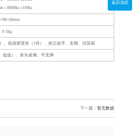
返回顶部
～88HBa ±1HBa
0×90×60mm
0.5kg
块）、低值硬度块（1块）、校正扳手、支脚、仪器箱
、低值）、表头玻璃、平支脚
下一篇：
暂无数据