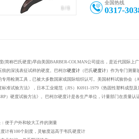
全国热线
1
/
1
0317-303
ol)硬度(简称巴氏硬度)早由美国BARBER-COLMAN公司提出，是近
压痕的深浅表征试样的硬度。巴柯尔
硬度计
（巴氏
硬度计
）作为专门测量
专用检测工具，已被大多数国家或国际组织认可。美国材料试验协会（ASTM）D
标准试验方法》，日本工业规范（JIS）K6911-1979《热固性塑料
GRP）硬度试验方法》。巴柯尔硬度计是各生产单位，计量部门在质量认
量轻：便于户外和较大工件的测量
硬度计有100个刻度，灵敏度远高于韦氏硬度计