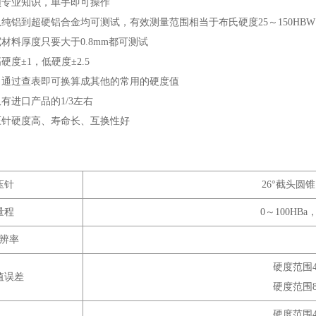
无须专业知识，单手即可操作
从纯铝到超硬铝合金均可测试，有效测量范围相当于布氏硬度25～150HBW
宽材料厚度只要大于0.8mm都可测试
硬度±1，低硬度±2.5
便：通过查表即可换算成其他的常用的硬度值
仅有进口产品的1/3左右
压针硬度高、寿命长、互换性好
压针
26°截头圆锥
量程
0～100HBa
辨率
硬度范围42
值误差
硬度范围84
硬度范围42